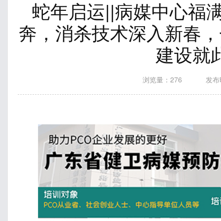
蛇年启运||病媒中心福
奔，消杀技术深入新春，
建设就
浏览量：
276
发布时