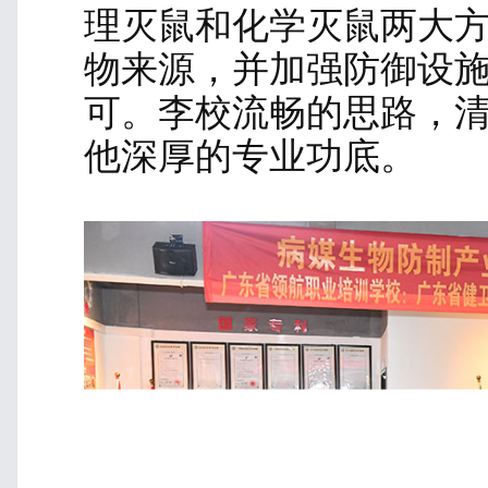
2月24日
四害专题学习
上 午
鼠害防治
由资深讲师-李校 分享
鼠害与人居环境关系
多，分布之广，迁徙频
行的传播媒介，可传播
端螺旋体病等居多疾病
有害动物，每只鼠害每
的10%-20%。‌损害农