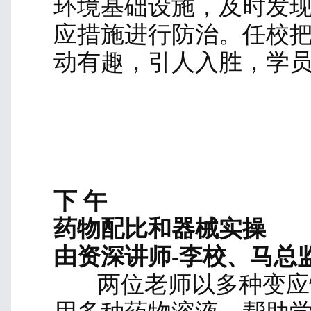
蟑螂防治
由资深讲师-邝主任 分享
蟑螂是四害之爬行虫
适合交通工具、医疗设
等，它们选择温暖、潮
场所栖居，我国常见的
大蠊、黑胸大蠊、澳洲
国小蠊分布最为广泛，
繁殖能力极强，会爬经
物和排泄物，污染食物
多种病原体。它们一生
阶段。蟑螂灭治包括物